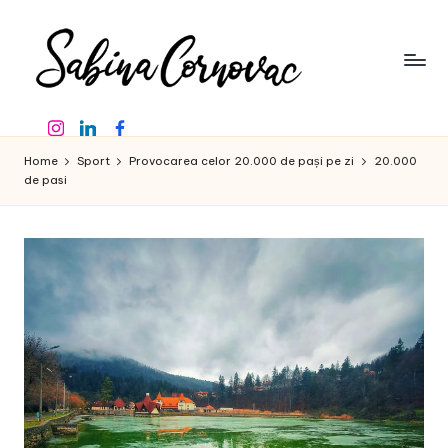
Skip
to
content
S
-
Instagram
Linkedin
Facebook
creator
a
de
Home
Sport
Provocarea celor 20.000 de pași pe zi
20.000
b
conținut
de pasi
de
in
16
a
ani
-
C
o
r
n
o