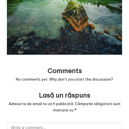
v
a
c
O
nl
in
e
Comments
No comments yet. Why don’t you start the discussion?
Lasă un răspuns
Adresa ta de email nu va fi publicată.
Câmpurile obligatorii sunt
marcate cu
*