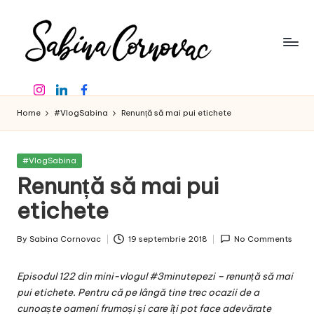
Skip
to
content
S
-
Instagram
Linkedin
Facebook
creator
a
de
Home
#VlogSabina
Renunță să mai pui etichete
b
conținut
de
in
16
Posted
#VlogSabina
a
ani
in
Renunță să mai pui
-
C
etichete
o
By
Sabina Cornovac
19 septembrie 2018
No Comments
r
Posted
by
n
Episodul 122 din mini-vlogul #3minutepezi – renunță să mai
o
pui etichete. Pentru că pe lângă tine trec ocazii de a
cunoaște oameni frumoși și care îți pot face adevărate