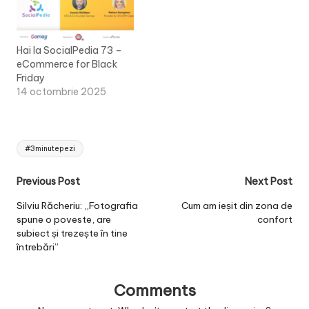
Hai la SocialPedia 73 –
eCommerce for Black
Friday
14 octombrie 2025
Tags:
#3minutepezi
Post
Previous Post
Next Post
navigation
Silviu Răcheriu: „Fotografia
Cum am ieșit din zona de
spune o poveste, are
confort
subiect și trezește în tine
întrebări”
Comments