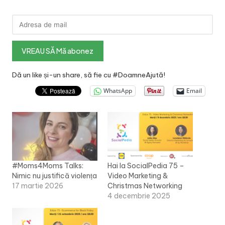
Dă un like și-un share, să fie cu #DoamneAjută!
WhatsApp
Email
#Moms4Moms Talks:
Hai la SocialPedia 75 –
Nimic nu justifică violența
Video Marketing &
17 martie 2026
Christmas Networking
4 decembrie 2025