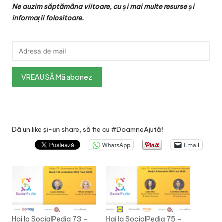
Ne auzim săptămâna viitoare, cu și mai multe resurse și
informații folositoare.
Dă un like și-un share, să fie cu #DoamneAjută!
WhatsApp
Email
Hai la SocialPedia 73 –
Hai la SocialPedia 75 –