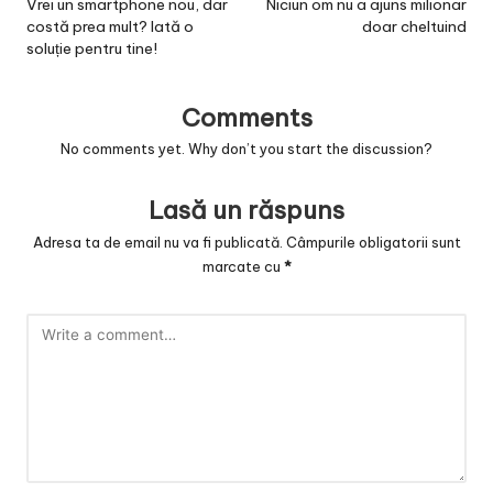
navigation
Vrei un smartphone nou, dar
Niciun om nu a ajuns milionar
costă prea mult? Iată o
doar cheltuind
soluție pentru tine!
Comments
No comments yet. Why don’t you start the discussion?
Lasă un răspuns
Adresa ta de email nu va fi publicată.
Câmpurile obligatorii sunt
marcate cu
*