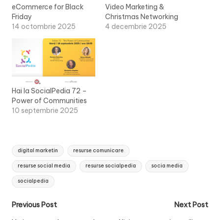
eCommerce for Black
Video Marketing &
Friday
Christmas Networking
14 octombrie 2025
4 decembrie 2025
Hai la SocialPedia 72 –
Power of Communities
10 septembrie 2025
Tags:
digital marketin
resurse comunicare
resurse social media
resurse socialpedia
socia media
socialpedia
Post
Previous Post
Next Post