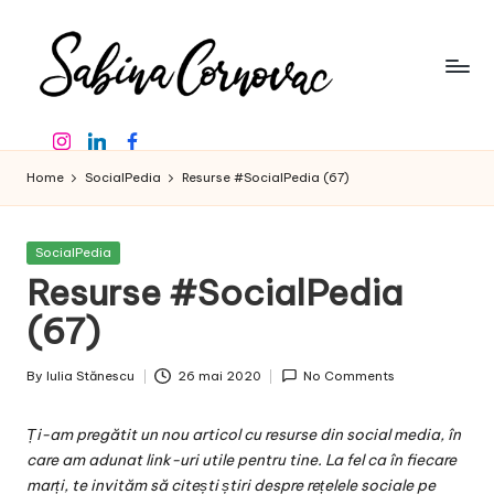
Skip
to
content
S
-
Instagram
Linkedin
Facebook
creator
a
de
Home
SocialPedia
Resurse #SocialPedia (67)
b
conținut
de
in
16
Posted
SocialPedia
a
ani
in
Resurse #SocialPedia
-
C
(67)
o
By
Iulia Stănescu
26 mai 2020
No Comments
r
Posted
by
n
Ți-am pregătit un nou articol cu resurse din social media, în
o
care am adunat link-uri utile pentru tine. La fel ca în fiecare
marți, te invităm să citești știri despre rețelele sociale pe