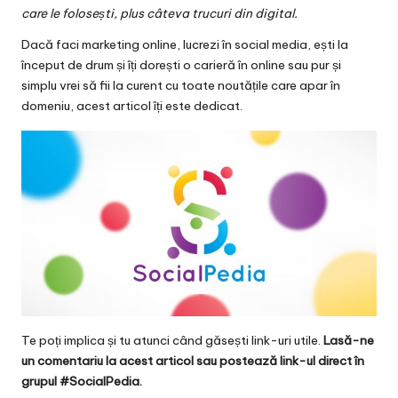
v
care le folosești, plus câteva trucuri din digital.
a
Dacă faci marketing online, lucrezi în social media, ești la
c
început de drum și îți dorești o carieră în online sau pur și
simplu vrei să fii la curent cu toate noutățile care apar în
O
domeniu, acest articol îți este dedicat.
nl
in
e
Te poți implica și tu atunci când găsești link-uri utile.
Lasă-ne
un comentariu la acest articol sau postează link-ul direct în
grupul #SocialPedia.