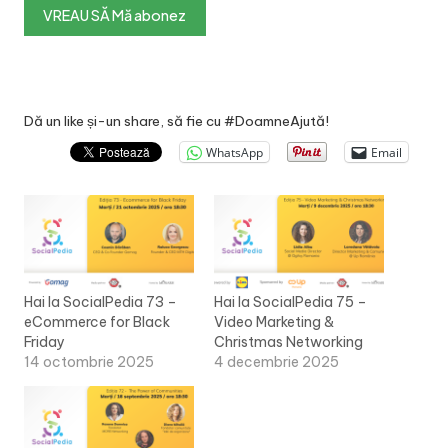
Dă un like și-un share, să fie cu #DoamneAjută!
WhatsApp
Email
Hai la SocialPedia 73 –
Hai la SocialPedia 75 –
eCommerce for Black
Video Marketing &
Friday
Christmas Networking
14 octombrie 2025
4 decembrie 2025