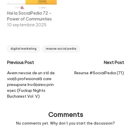
Hai la SocialPedia 72 –
Power of Communities
10 septembrie 2025
Tags:
digital marketing
resurse social pedia
Post
Previous Post
Next Post
navigation
Avem nevoie de un stil de
Resurse #SocialPedia (71)
viață profesională care
presupune învățarea prin
eșec (Fuckup Nights
Bucharest Vol. V)
Comments
No comments yet. Why don’t you start the discussion?