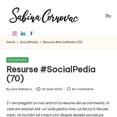
Skip
to
content
S
-
Instagram
Linkedin
Facebook
creator
a
de
Home
SocialPedia
Resurse #SocialPedia (70)
b
conținut
de
in
16
Posted
SocialPedia
a
ani
in
Resurse #SocialPedia
-
C
(70)
o
By
Iulia Stănescu
16 iunie 2020
No Comments
r
Posted
by
n
Ți-am pregătit un nou articol cu resurse din social media, în
o
care am adunat link-uri utile pentru tine. La fel ca în fiecare
marți, te invităm să citești știri despre rețelele sociale pe