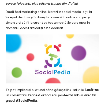
v
care le folosești, plus câteva trucuri din digital.
a
Dacă faci marketing online, lucrezi în social media, ești la
c
început de drum și îți dorești o carieră în online sau pur și
simplu vrei să fii la curent cu toate noutățile care apar în
O
domeniu, acest articol îți este dedicat.
nl
in
e
Te poți implica și tu atunci când găsești link-uri utile.
Lasă-ne
un comentariu la acest articol sau postează link-ul direct în
grupul #SocialPedia.