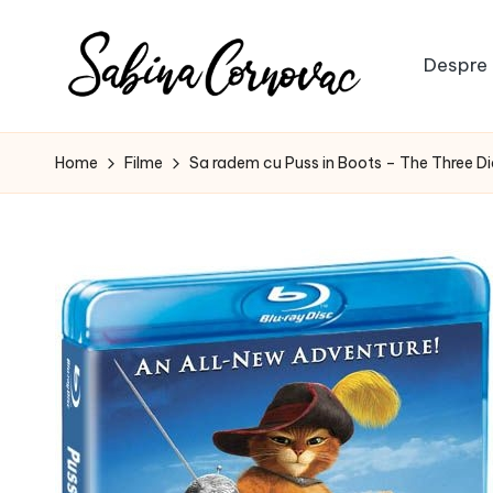
Skip
Despre 
to
S
content
-
creator
a
Home
Filme
Sa radem cu Puss in Boots – The Three D
de
b
conținut
de
i
16
n
ani
-
a
C
o