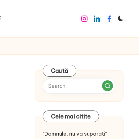
E
Instagram
Linkedin
Facebook
Caută
Cele mai citite
"Domnule, nu va suparati"