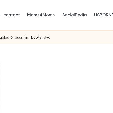
+ contact
Moms4Moms
SocialPedia
USBORN
iablos
puss_in_boots_dvd