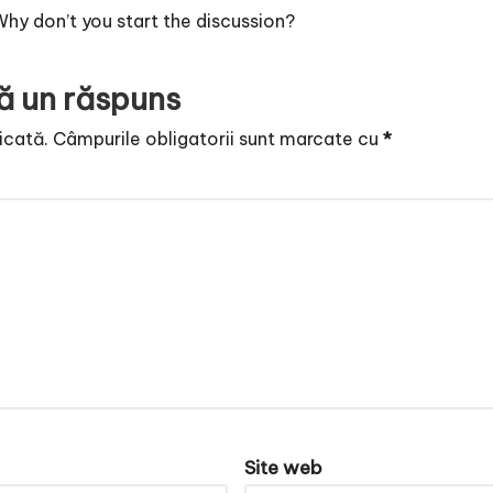
y don’t you start the discussion?
ă un răspuns
icată.
Câmpurile obligatorii sunt marcate cu
*
Site web