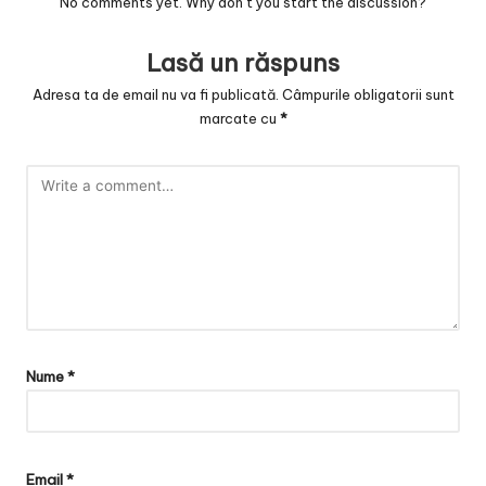
v
No comments yet. Why don’t you start the discussion?
a
Lasă un răspuns
c
Adresa ta de email nu va fi publicată.
Câmpurile obligatorii sunt
O
marcate cu
*
nl
in
e
Nume
*
Email
*