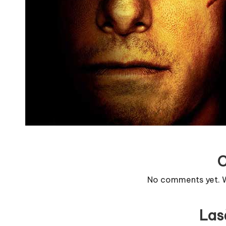
r
n
o
v
a
c
O
nl
No comments yet. Wh
i
n
Las