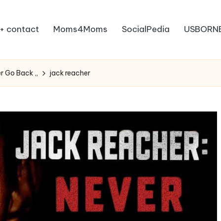
+ contact
Moms4Moms
SocialPedia
USBORN
er Go Back „
jack reacher