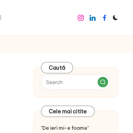
E
Instagram
Linkedin
Facebook
Caută
Cele mai citite
"De ieri mi-e foame"