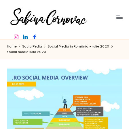
Skip
to
content
S
-
Instagram
Linkedin
Facebook
creator
a
de
Home
SocialPedia
Social Media în România – iulie 2020
b
conținut
social media iulie 2020
de
in
16
a
ani
-
C
o
r
n
o