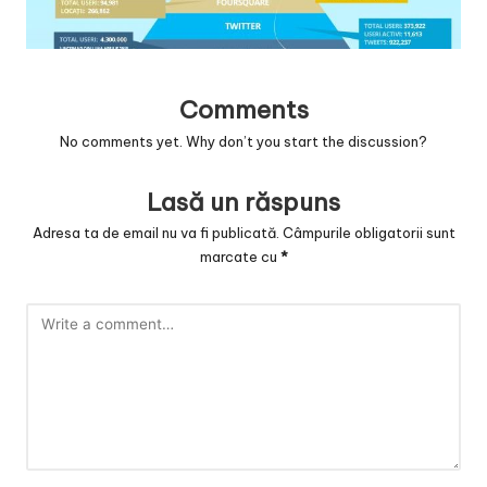
v
a
c
Comments
O
No comments yet. Why don’t you start the discussion?
nl
in
Lasă un răspuns
e
Adresa ta de email nu va fi publicată.
Câmpurile obligatorii sunt
marcate cu
*