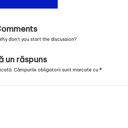
Comments
y don’t you start the discussion?
ă un răspuns
icată.
Câmpurile obligatorii sunt marcate cu
*