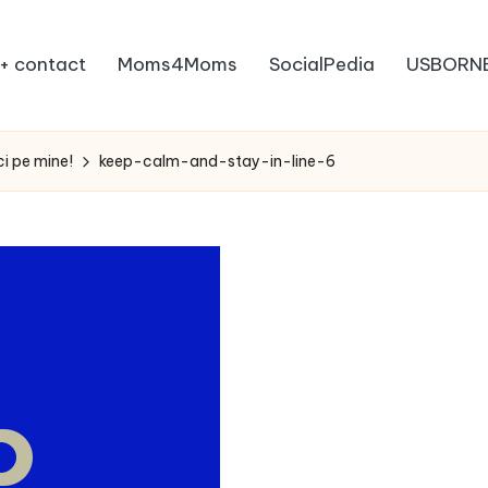
+ contact
Moms4Moms
SocialPedia
USBORN
i pe mine!
keep-calm-and-stay-in-line-6