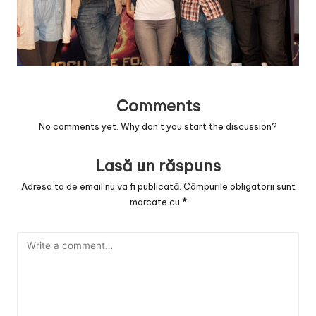
v
a
c
O
nl
Comments
in
No comments yet. Why don’t you start the discussion?
e
Lasă un răspuns
Adresa ta de email nu va fi publicată.
Câmpurile obligatorii sunt
marcate cu
*