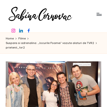
Skip
to
content
S
-
Instagram
Linkedin
Facebook
creator
a
de
Home
Filme
b
conținut
Suspans si adrenalina: „Jocurile Foamei” vazute alaturi de TVR2
prietenii_tvr2
de
in
16
a
ani
-
C
o
r
n
o