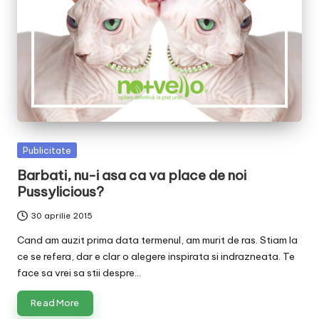
v
a
c
O
nl
in
Posted
Publicitate
e
in
Barbati, nu-i asa ca va place de noi
Pussylicious?
30 aprilie 2015
Cand am auzit prima data termenul, am murit de ras. Stiam la
ce se refera, dar e clar o alegere inspirata si indrazneata. Te
face sa vrei sa stii despre…
Read More