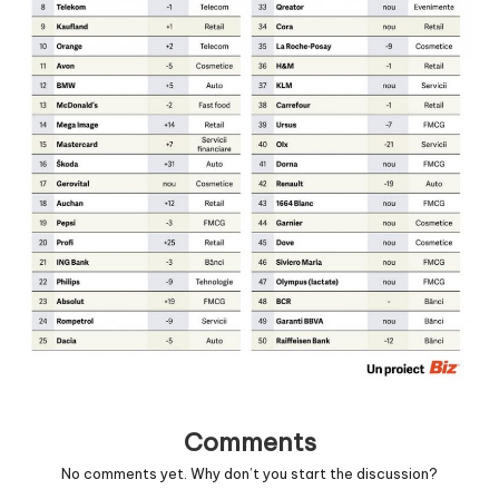
v
a
c
O
nl
in
e
Comments
No comments yet. Why don’t you start the discussion?