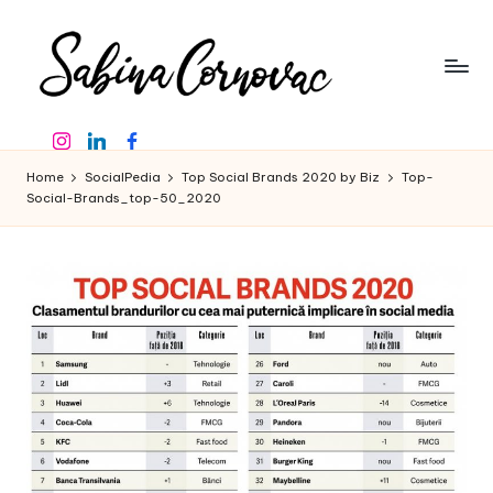
Skip
to
content
S
-
Instagram
Linkedin
Facebook
creator
a
de
Home
SocialPedia
Top Social Brands 2020 by Biz
Top-
b
conținut
Social-Brands_top-50_2020
de
in
16
a
ani
-
C
o
r
n
o