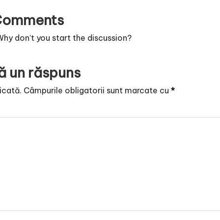
Comments
y don’t you start the discussion?
ă un răspuns
icată.
Câmpurile obligatorii sunt marcate cu
*