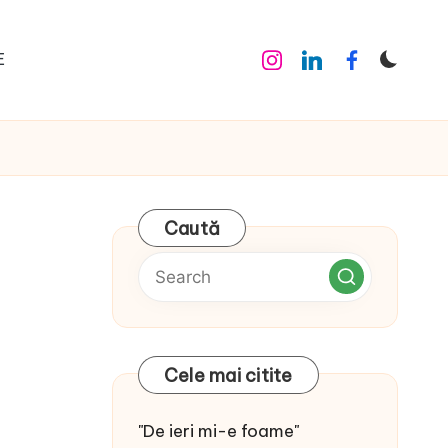
E
Instagram
Linkedin
Facebook
Caută
Cele mai citite
"De ieri mi-e foame"