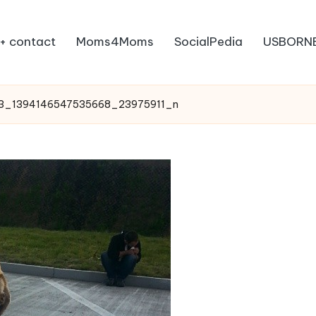
+ contact
Moms4Moms
SocialPedia
USBORN
3_1394146547535668_23975911_n