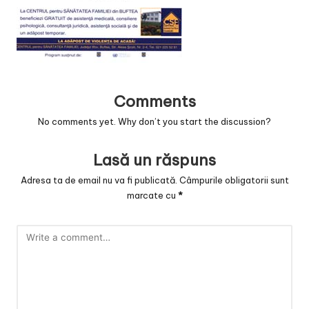
v
a
c
O
Comments
nl
No comments yet. Why don’t you start the discussion?
in
e
Lasă un răspuns
Adresa ta de email nu va fi publicată.
Câmpurile obligatorii sunt
marcate cu
*