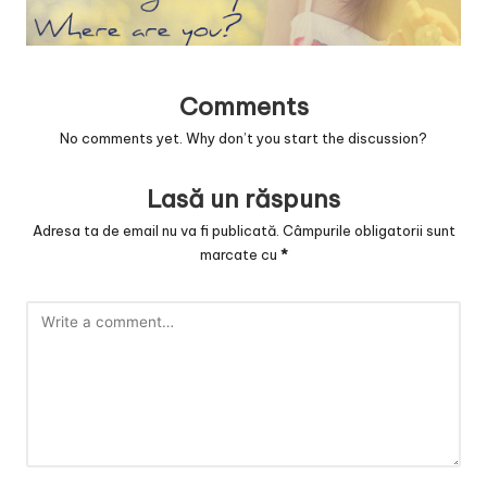
v
a
c
Comments
O
No comments yet. Why don’t you start the discussion?
nl
Lasă un răspuns
in
Adresa ta de email nu va fi publicată.
Câmpurile obligatorii sunt
e
marcate cu
*