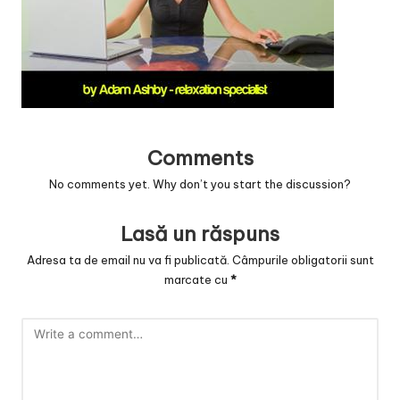
v
a
c
O
nl
Comments
in
No comments yet. Why don’t you start the discussion?
e
Lasă un răspuns
Adresa ta de email nu va fi publicată.
Câmpurile obligatorii sunt
marcate cu
*