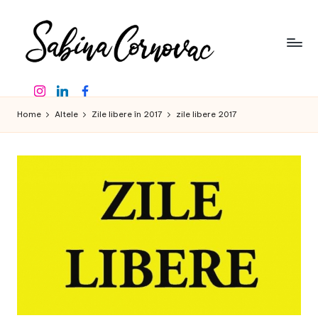
Skip
to
content
S
-
Instagram
Linkedin
Facebook
creator
a
de
Home
Altele
Zile libere în 2017
zile libere 2017
b
conținut
de
in
16
a
ani
-
C
o
r
n
o