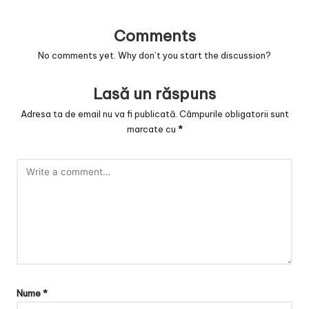
v
a
Comments
c
No comments yet. Why don’t you start the discussion?
O
Lasă un răspuns
nl
Adresa ta de email nu va fi publicată.
Câmpurile obligatorii sunt
in
marcate cu
*
e
Nume
*