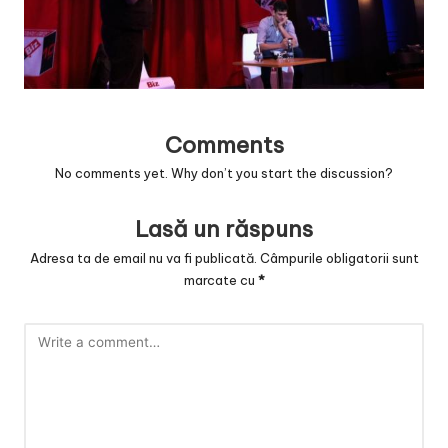
v
a
c
O
Comments
nl
No comments yet. Why don’t you start the discussion?
in
e
Lasă un răspuns
Adresa ta de email nu va fi publicată.
Câmpurile obligatorii sunt
marcate cu
*