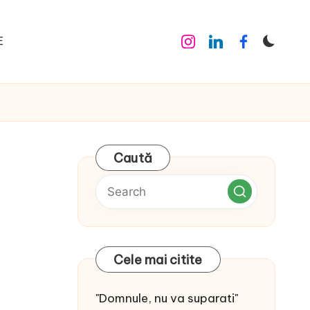
E
Instagram
Linkedin
Facebook
Caută
Cele mai citite
"Domnule, nu va suparati"