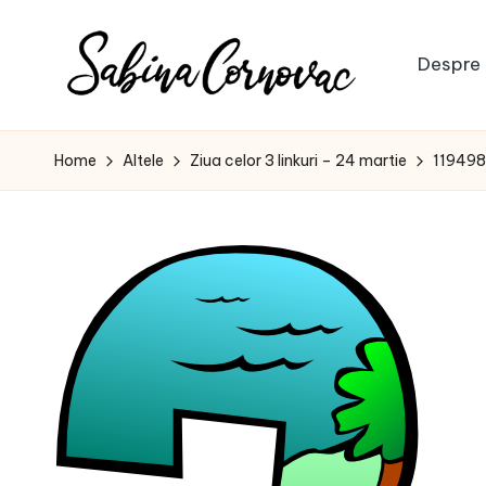
Skip
Despre 
to
S
content
-
creator
a
Home
Altele
Ziua celor 3 linkuri – 24 martie
119498
de
b
conținut
de
i
16
n
ani
-
a
C
o