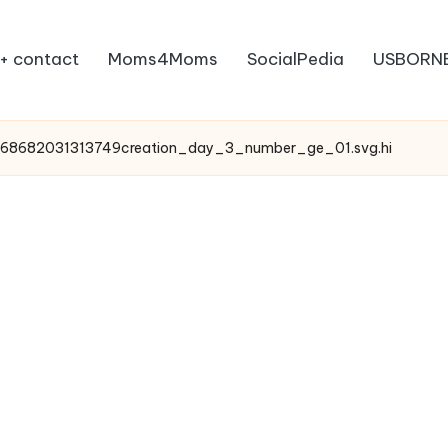
+ contact
Moms4Moms
SocialPedia
USBORN
68682031313749creation_day_3_number_ge_01.svg.hi