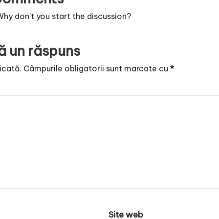
y don’t you start the discussion?
ă un răspuns
icată.
Câmpurile obligatorii sunt marcate cu
*
Site web