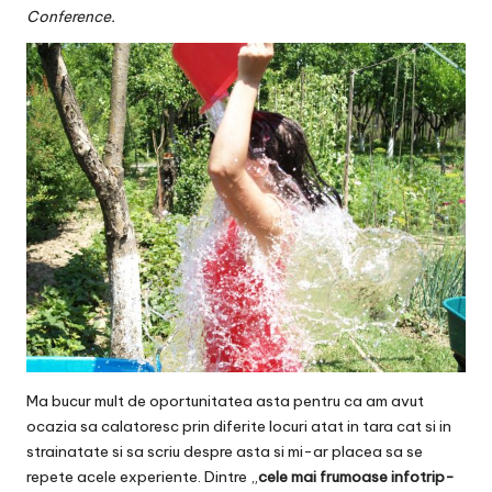
v
Conference
.
a
c
O
nl
in
e
Ma bucur mult de oportunitatea asta pentru ca am avut
ocazia sa calatoresc prin diferite locuri atat in tara cat si in
strainatate si sa scriu despre asta si mi-ar placea sa se
repete acele experiente. Dintre „
cele mai frumoase infotrip-