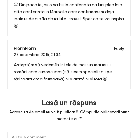
🙂 Din pacate, nu o sa fiu la conferinta ca luni plec la o
alta conferinta in Maroc la care confirmasem deja
inainte de a afla data lui e-travel. Sper ca te va inspira
🙂
FlorinFlorin
Reply
23 octombrie 2015,
21:34
Așteptăm să vedem în listele de mai sus mai mulți
români care cunosc țara (să zicem specializați pe
țărișoara asta frumoasă) și o arată și altora 🙂
Lasă un răspuns
Adresa ta de email nu va fi publicată.
Câmpurile obligatorii sunt
marcate cu
*