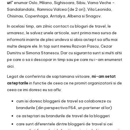
uri”
enumar
Oslo
,
Milano
,
Sighisoara
,
Sibiu
,
Vama Veche –
Sandalandala
,
Ramnicu Valcea
(de 2 ori),
Vila Leonida
,
Chisinau
,
Copenhaga
,
Antalya
,
Albena
si
Snagov
.
In acelasi timp, am zilnic contact cu bloguri de travel, le
urmaresc, le salvez unele articole, sunt prima mea sursa de
informatii inainte de plec undeva si abia astept sa aflu mai
multe despre ele. In top sunt mereu Razvan Pascu, Cezar
Dumitru si Simona Stanescu. Dar cu siguranta sunt si multi altii
pe care o sa ii descopar in timp sau pe care nu i-am enumerat
aici.
Legat de conferinta de saptamana viitoare,
mi-am setat
asteptarile
in functie de ceea ce ne promit organizatorii si de
ceea ce imi doresc eu sa aflu:
cum isi doresc bloggerii de travel sa colaboreze cu
brandurile (din perspectiva F64, un partener al lor)
ce asteptari au brandurile de travel de la bloggeri
care sunt diferentele dintre bloggerii de travel si cei