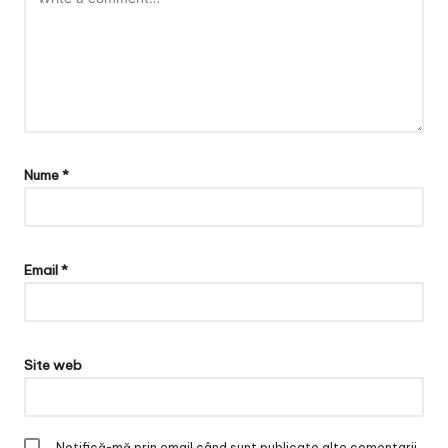
Nume
*
Email
*
Site web
Notifică-mă prin email când sunt publicate alte comentarii.