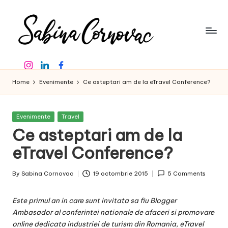
Skip
to
content
S
-
Instagram
Linkedin
Facebook
creator
a
de
Home
Evenimente
Ce asteptari am de la eTravel Conference?
b
conținut
de
in
16
Posted
Evenimente
Travel
a
ani
in
Ce asteptari am de la
-
C
eTravel Conference?
o
By
Sabina Cornovac
19 octombrie 2015
5 Comments
r
Posted
by
n
Este primul an in care sunt invitata sa fiu Blogger
o
Ambasador al conferintei nationale de afaceri si promovare
online dedicata industriei de turism din Romania,
eTravel