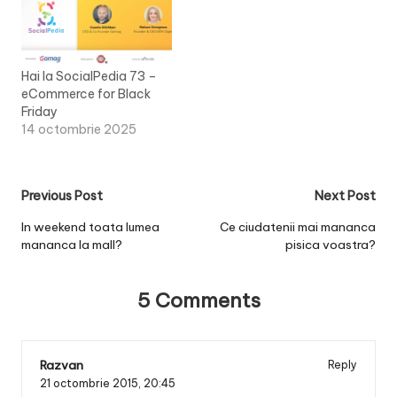
Hai la SocialPedia 73 –
eCommerce for Black
Friday
14 octombrie 2025
Post
Previous Post
Next Post
navigation
In weekend toata lumea
Ce ciudatenii mai mananca
mananca la mall?
pisica voastra?
5 Comments
Razvan
Reply
21 octombrie 2015,
20:45