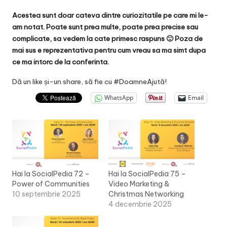
Acestea sunt doar cateva dintre curiozitatile pe care mi le-
am notat. Poate sunt prea multe, poate prea precise sau
complicate, sa vedem la cate primesc raspuns 🙂 Poza de
mai sus e reprezentativa pentru cum vreau sa ma simt dupa
ce ma intorc de la conferinta.
Dă un like și-un share, să fie cu #DoamneAjută!
WhatsApp
Email
Hai la SocialPedia 72 –
Hai la SocialPedia 75 –
Power of Communities
Video Marketing &
10 septembrie 2025
Christmas Networking
4 decembrie 2025