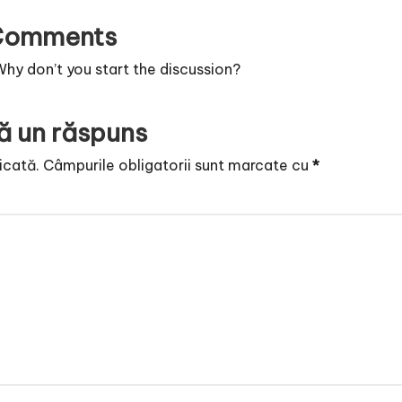
Comments
y don’t you start the discussion?
ă un răspuns
icată.
Câmpurile obligatorii sunt marcate cu
*