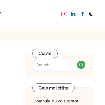
E
Instagram
Linkedin
Facebook
Caută
Cele mai citite
"Domnule, nu va suparati"