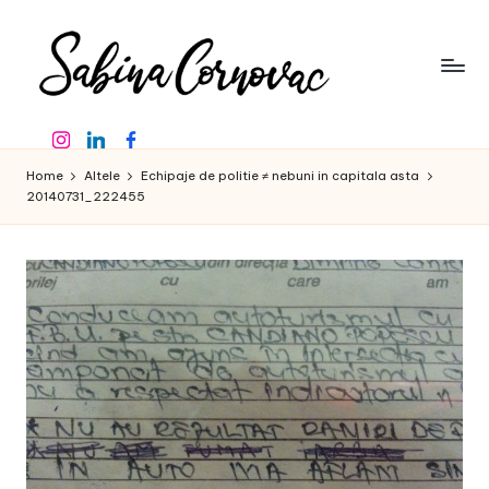
Skip
to
content
S
-
Instagram
Linkedin
Facebook
creator
a
de
Home
Altele
Echipaje de politie ≠ nebuni in capitala asta
b
conținut
20140731_222455
de
in
16
a
ani
-
C
o
r
n
o