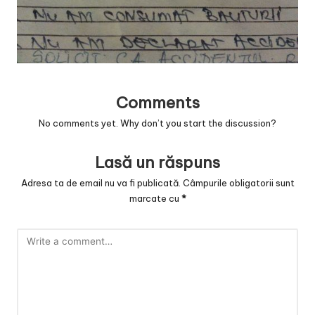
v
a
c
O
Comments
nl
No comments yet. Why don’t you start the discussion?
in
e
Lasă un răspuns
Adresa ta de email nu va fi publicată.
Câmpurile obligatorii sunt
marcate cu
*