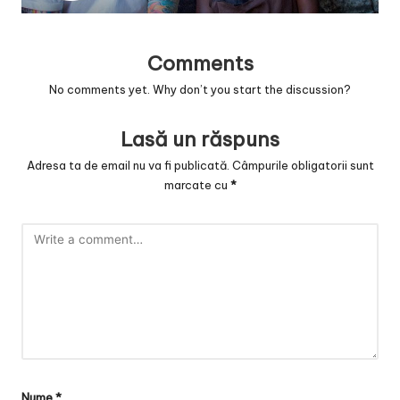
v
a
Comments
c
No comments yet. Why don’t you start the discussion?
O
nl
Lasă un răspuns
in
Adresa ta de email nu va fi publicată.
Câmpurile obligatorii sunt
marcate cu
*
e
Nume
*