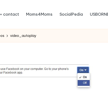
+ contact
Moms4Moms
SocialPedia
USBORN
eos
video_autoplay