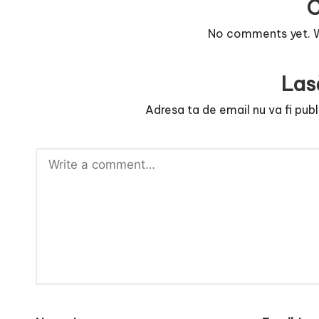
r
No comments yet. Wh
n
o
Las
v
Adresa ta de email nu va fi publ
a
c
O
nl
i
n