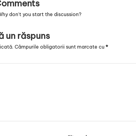
Comments
y don’t you start the discussion?
ă un răspuns
icată.
Câmpurile obligatorii sunt marcate cu
*