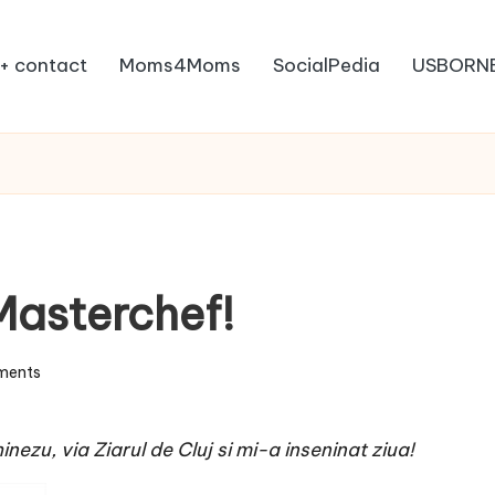
+ contact
Moms4Moms
SocialPedia
USBORN
 Masterchef!
ments
inezu
, via
Ziarul de Cluj
si mi-a inseninat ziua!