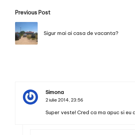
Post
Previous Post
navigation
Sigur mai ai casa de vacanta?
Simona
2 iulie 2014,
23:56
Super veste! Cred ca ma apuc si eu di