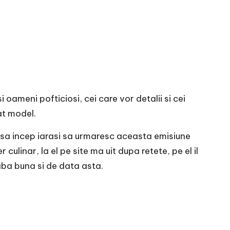
i oameni pofticiosi, cei care vor detalii si cei
at model.
o sa incep iarasi sa urmaresc aceasta emisiune
ulinar, la el pe site ma uit dupa retete, pe el il
aba buna si de data asta.