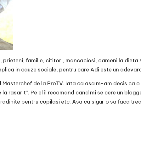
prieteni, familie, cititori, mancaciosi, oameni la dieta s
 implica in cauze sociale, pentru care Adi este un adevar
uriul Masterchef de la ProTV. Iata ca asa m-am decis ca 
a rasarit”. Pe el il recomand cand mi se cere un blogger c
dinite pentru copilasi etc. Asa ca sigur o sa faca tre