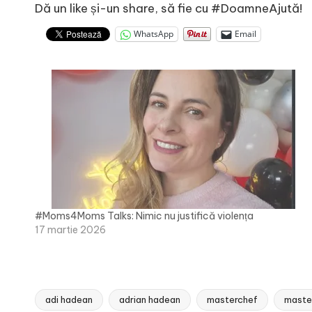
Dă un like și-un share, să fie cu #DoamneAjută!
WhatsApp
Email
#Moms4Moms Talks: Nimic nu justifică violența
17 martie 2026
adi hadean
adrian hadean
masterchef
maste
Tags: