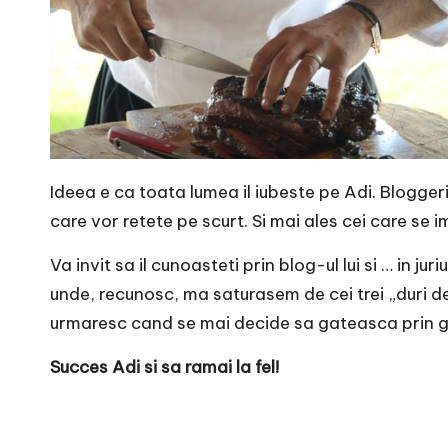
e
Ideea e ca toata lumea il iubeste pe Adi. Bloggeri, 
care vor retete pe scurt. Si mai ales cei care se
Va invit sa il cunoasteti prin
blog-ul
lui si … in j
unde, recunosc, ma saturasem de cei trei „duri de l
urmaresc cand se mai decide sa gateasca prin gra
Succes Adi si sa ramai la fel!