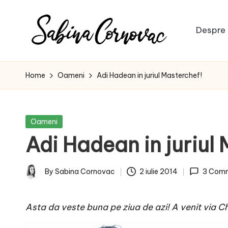
Skip
Despre 
to
S
content
-
creator
a
Home
Oameni
Adi Hadean in juriul Masterchef!
de
b
conținut
de
i
Posted
Oameni
16
in
Adi Hadean in juriul
n
ani
-
a
By
Sabina Cornovac
2 iulie 2014
3 Com
Posted
C
by
Asta da veste buna pe ziua de azi! A venit via
Ch
o