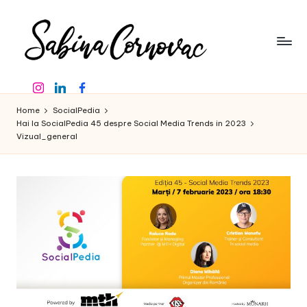
Skip
to
content
S
-
Instagram
Linkedin
Facebook
creator
a
de
Home
SocialPedia
b
conținut
Hai la SocialPedia 45 despre Social Media Trends in 2023
Vizual_general
de
in
16
a
ani
-
C
o
r
n
o