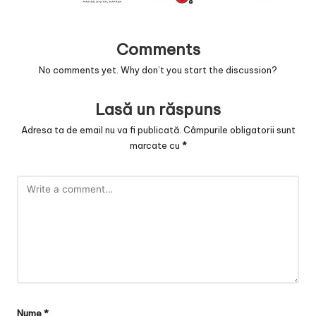
v
a
Comments
c
No comments yet. Why don’t you start the discussion?
O
nl
Lasă un răspuns
in
Adresa ta de email nu va fi publicată.
Câmpurile obligatorii sunt
marcate cu
*
e
Nume
*