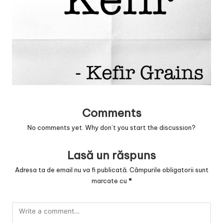
v
a
c
O
nl
in
e
Comments
No comments yet. Why don’t you start the discussion?
Lasă un răspuns
Adresa ta de email nu va fi publicată.
Câmpurile obligatorii sunt
marcate cu
*