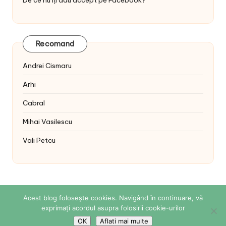
De ce nu îți dau accept pe Facebook?
Recomand
Andrei Cismaru
Arhi
Cabral
Mihai Vasilescu
Vali Petcu
Acest blog folosește cookies. Navigând în continuare, vă
exprimați acordul asupra folosirii cookie-urilor
Copyright 2026 — Sabina Cornovac Online. All rights
reserved.
Bloglo WordPress Theme
OK
Aflati mai multe