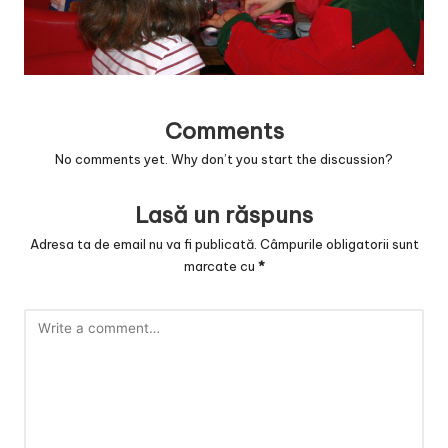
v
a
c
O
Comments
nl
No comments yet. Why don’t you start the discussion?
in
Lasă un răspuns
e
Adresa ta de email nu va fi publicată.
Câmpurile obligatorii sunt
marcate cu
*