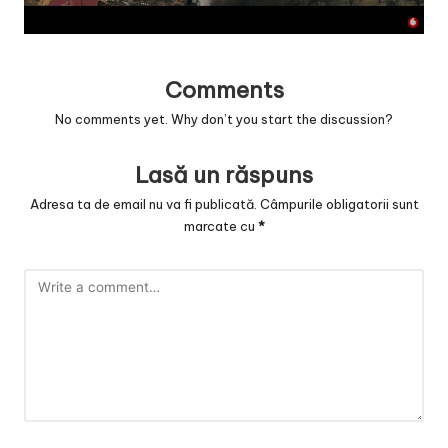
v
a
c
Comments
O
No comments yet. Why don’t you start the discussion?
nl
Lasă un răspuns
in
Adresa ta de email nu va fi publicată.
Câmpurile obligatorii sunt
e
marcate cu
*