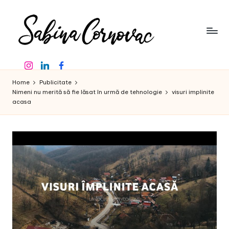
Skip
to
content
S
-
Instagram
Linkedin
Facebook
creator
a
de
Home
Publicitate
b
conținut
Nimeni nu merită să fie lăsat în urmă de tehnologie
visuri implinite
acasa
de
in
16
a
ani
-
C
o
r
n
o