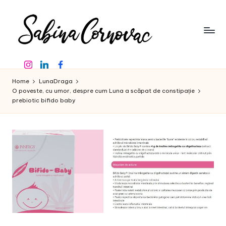
Skip
to
content
S
-
Instagram
Linkedin
Facebook
creator
a
de
Home
LunaDraga
b
conținut
O poveste, cu umor, despre cum Luna a scăpat de constipație
prebiotic bifido baby
de
in
16
a
ani
-
C
o
r
n
o