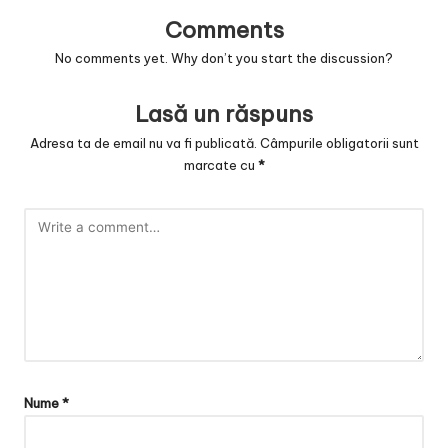
v
Comments
a
No comments yet. Why don’t you start the discussion?
c
O
Lasă un răspuns
nl
Adresa ta de email nu va fi publicată.
Câmpurile obligatorii sunt
marcate cu
*
in
e
Nume
*