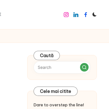
E
Instagram
Linkedin
Facebook
Caută
Cele mai citite
Dare to overstep the line!