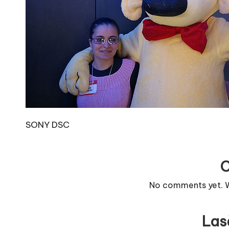
r
n
o
v
a
c
SONY DSC
O
nl
i
No comments yet. Wh
n
Las