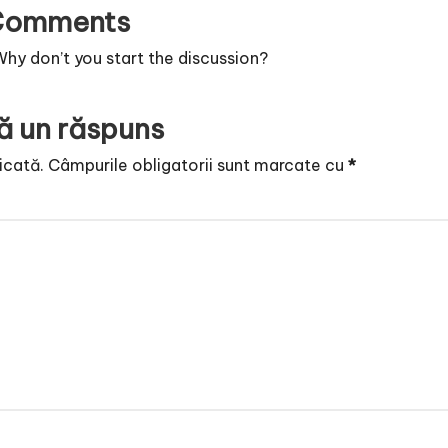
Comments
y don’t you start the discussion?
ă un răspuns
icată.
Câmpurile obligatorii sunt marcate cu
*