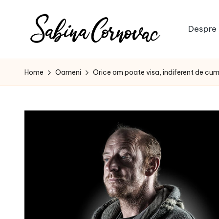
Skip
Despre 
to
S
content
-
creator
a
Home
Oameni
Orice om poate visa, indiferent de cum
de
b
conținut
de
i
16
n
ani
-
a
C
o