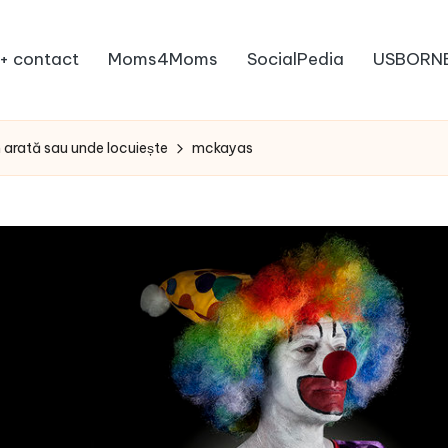
+ contact
Moms4Moms
SocialPedia
USBORN
 arată sau unde locuiește
mckayas