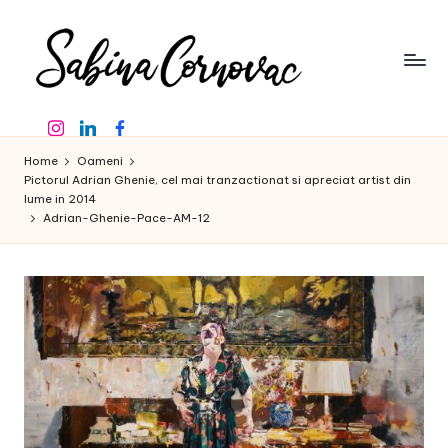
Skip
to
content
S
-
Instagram
Linkedin
Facebook
creator
a
de
Home
Oameni
b
conținut
Pictorul Adrian Ghenie, cel mai tranzactionat si apreciat artist din
lume in 2014
de
in
Adrian-Ghenie-Pace-AM-12
16
a
ani
-
C
o
r
n
o