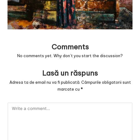
v
a
c
O
nl
Comments
in
No comments yet. Why don’t you start the discussion?
e
Lasă un răspuns
Adresa ta de email nu va fi publicată.
Câmpurile obligatorii sunt
marcate cu
*