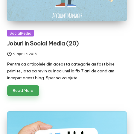
Posted
SocialPedia
in
Joburi in Social Media (20)
9 aprilie 2015
Pentru ca articolele din aceasta categorie au fost bine
primite, iata ca revin cu inca unul la fix 7 ani de cand am
inceput acest blog. Sper sa va ajute…
Read More