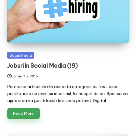
Posted
SocialPedia
in
Joburi in Social Media (19)
6 martie 2015
Pentru ca articolele din aceasta categorie au fost bine
primite, iata ca revin cu inca unul, la inceput de an. Sper sa va
ajute si sa va gasiti locul de munca potrivit. Digital…
Read More