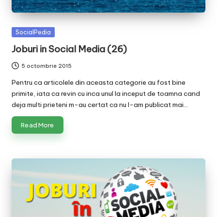
v
a
Posted
SocialPedia
c
in
Joburi in Social Media (26)
O
5 octombrie 2015
nl
Pentru ca articolele din aceasta categorie au fost bine
in
primite, iata ca revin cu inca unul la inceput de toamna cand
e
deja multi prieteni m-au certat ca nu l-am publicat mai…
Read More