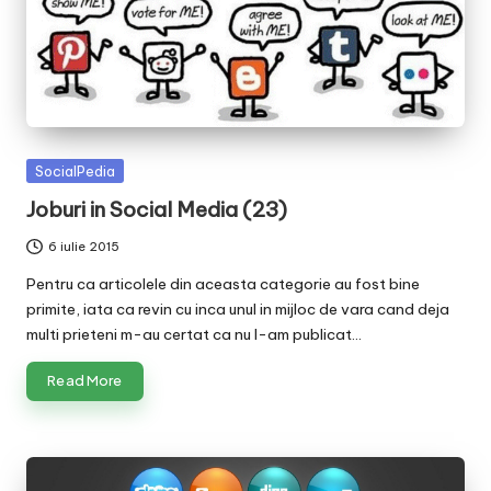
Posted
SocialPedia
in
Joburi in Social Media (23)
6 iulie 2015
Pentru ca articolele din aceasta categorie au fost bine
primite, iata ca revin cu inca unul in mijloc de vara cand deja
multi prieteni m-au certat ca nu l-am publicat…
Read More