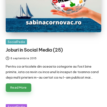
Posted
SocialPedia
in
Joburi in Social Media (25)
8 septembrie 2015
Pentru ca articolele din aceasta categorie au fost bine
primite, iata ca revin cu inca unul la inceput de toamna cand
deja multi prieteni m-au certat ca nu l-am publicat mai…
Read More
Posted
SocialPedia