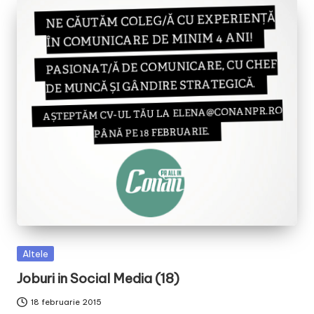
Posted
Altele
in
Joburi in Social Media (18)
18 februarie 2015