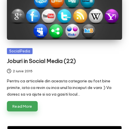
Posted
SocialPedia
in
Joburi in Social Media (22)
2 iunie 2015
Pentru ca articolele din aceasta categorie au fost bine
primite, iata ca revin cu inca unul la inceput de vara :) Va
doresc sa va ajute si sa va gasiti locul…
Read More