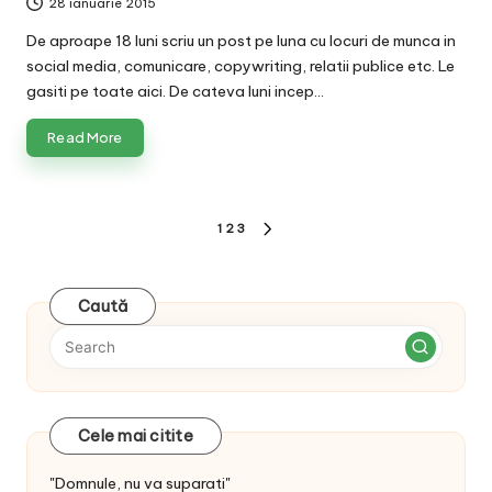
28 ianuarie 2015
De aproape 18 luni scriu un post pe luna cu locuri de munca in
social media, comunicare, copywriting, relatii publice etc. Le
gasiti pe toate aici. De cateva luni incep…
Read More
Paginație
1
2
3
NEXT
articole
PAGE
Caută
Cele mai citite
"Domnule, nu va suparati"