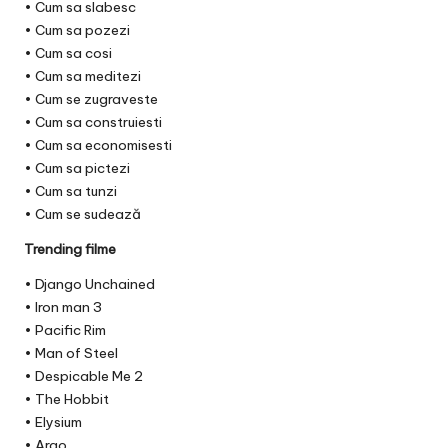
• Cum sa slabesc
• Cum sa pozezi
• Cum sa cosi
• Cum sa meditezi
• Cum se zugraveste
• Cum sa construiesti
• Cum sa economisesti
• Cum sa pictezi
• Cum sa tunzi
• Cum se sudează
Trending filme
• Django Unchained
• Iron man 3
• Pacific Rim
• Man of Steel
• Despicable Me 2
• The Hobbit
• Elysium
• Argo