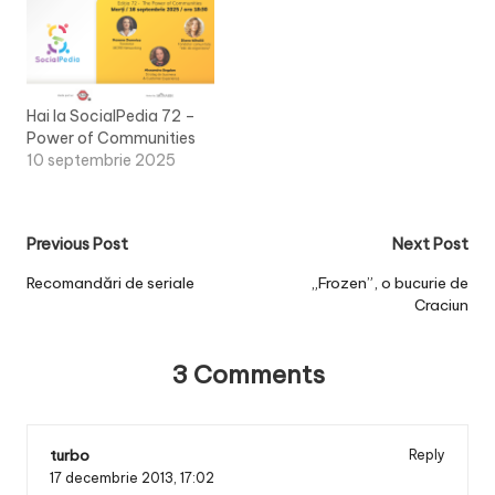
Hai la SocialPedia 72 –
Power of Communities
10 septembrie 2025
Post
Previous Post
Next Post
navigation
Recomandări de seriale
„Frozen”, o bucurie de
Craciun
3 Comments
turbo
Reply
17 decembrie 2013,
17:02