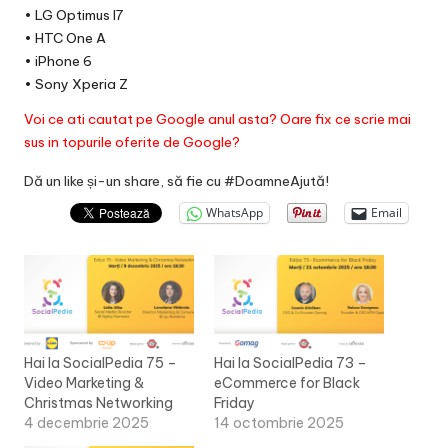
• LG Optimus l7
• HTC One A
• iPhone 6
• Sony Xperia Z
Voi ce ati cautat pe Google anul asta? Oare fix ce scrie mai
sus in topurile oferite de Google?
Dă un like și-un share, să fie cu #DoamneAjută!
WhatsApp
Email
Hai la SocialPedia 75 –
Hai la SocialPedia 73 –
Video Marketing &
eCommerce for Black
Christmas Networking
Friday
4 decembrie 2025
14 octombrie 2025