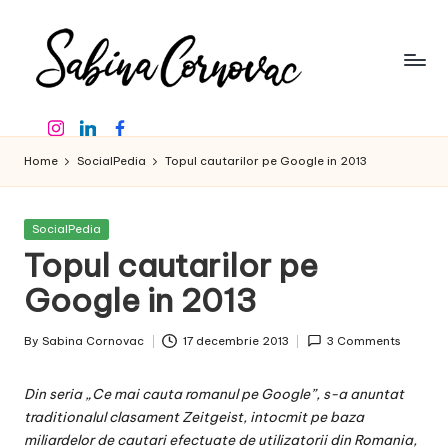
Skip
to
content
S
-
Instagram
Linkedin
Facebook
creator
a
de
Home
SocialPedia
Topul cautarilor pe Google in 2013
b
conținut
de
in
16
Posted
SocialPedia
a
ani
in
Topul cautarilor pe
-
C
Google in 2013
o
By
Sabina Cornovac
17 decembrie 2013
3 Comments
r
Posted
by
n
Din seria „Ce mai cauta romanul pe Google”, s-a anuntat
o
traditionalul clasament Zeitgeist, intocmit pe baza
miliardelor de cautari efectuate de utilizatorii din Romania,