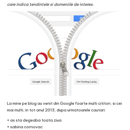
v
care indica tendintele si domeniile de interes.
a
c
O
nl
in
e
La mine pe blog au venit din Google foarte multi cititori, si cei
mai multi, in tot anul 2013, dupa urmatoarele cautari:
•
as sta degeaba toata ziua
• sabina cornovac