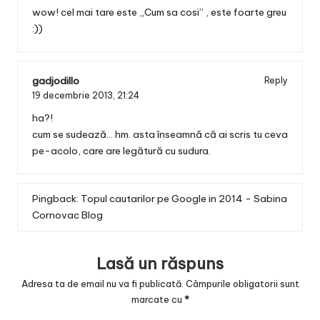
wow! cel mai tare este „Cum sa cosi” , este foarte greu
:))
gadjodillo
Reply
19 decembrie 2013,
21:24
ha?!
cum se sudează… hm. asta înseamnă că ai scris tu ceva
pe-acolo, care are legătură cu sudura.
Pingback:
Topul cautarilor pe Google in 2014 - Sabina
Cornovac Blog
Lasă un răspuns
Adresa ta de email nu va fi publicată.
Câmpurile obligatorii sunt
marcate cu
*