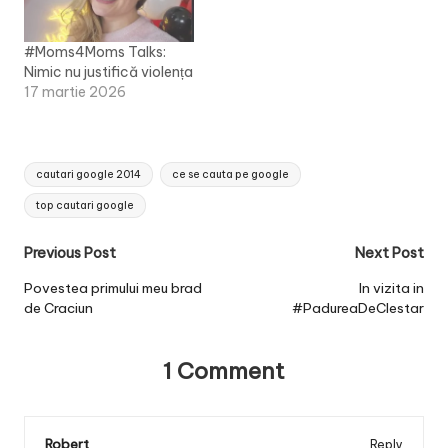
#Moms4Moms Talks:
Nimic nu justifică violența
17 martie 2026
Tags:
cautari google 2014
ce se cauta pe google
top cautari google
Post
Previous Post
Next Post
navigation
Povestea primului meu brad
In vizita in
de Craciun
#PadureaDeClestar
1 Comment
Robert
Reply