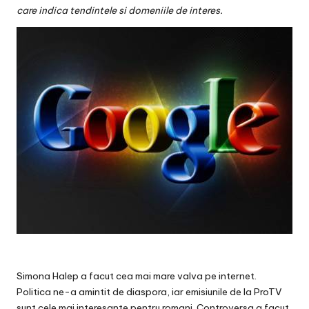
v
care indica tendintele si domeniile de interes.
a
c
O
nl
in
e
Simona Halep a facut cea mai mare valva pe internet.
Politica ne-a amintit de diaspora, iar emisiunile de la ProTV
sunt cele mai interesante pentru romani. Controversa a facut