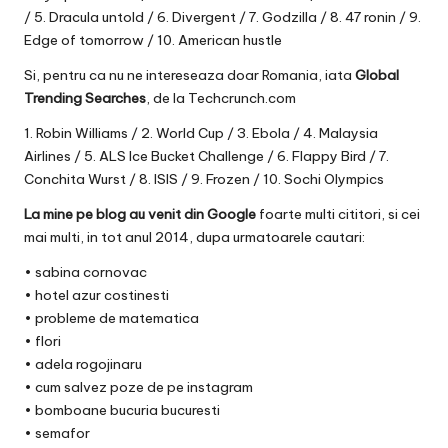
/ 5. Dracula untold / 6. Divergent / 7. Godzilla / 8. 47 ronin / 9.
Edge of tomorrow / 10. American hustle
Si, pentru ca nu ne intereseaza doar Romania, iata
Global
Trending Searches
, de la
Techcrunch.com
1. Robin Williams / 2. World Cup / 3. Ebola / 4. Malaysia
Airlines / 5. ALS Ice Bucket Challenge / 6. Flappy Bird / 7.
Conchita Wurst / 8. ISIS / 9. Frozen / 10. Sochi Olympics
La mine pe blog au venit din Google
foarte multi cititori, si cei
mai multi, in tot anul 2014, dupa urmatoarele cautari:
•
sabina cornovac
•
hotel azur costinesti
•
probleme de matematica
•
flori
•
adela rogojinaru
•
cum salvez poze de pe instagram
•
bomboane bucuria bucuresti
•
semafor