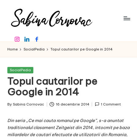
Skip
to
content
S
-
Instagram
Linkedin
Facebook
creator
a
de
Home
SocialPedia
Topul cautarilor pe Google in 2014
b
conținut
de
in
16
Posted
SocialPedia
a
ani
in
Topul cautarilor pe
-
C
Google in 2014
o
By
Sabina Cornovac
16 decembrie 2014
1 Comment
r
Posted
by
n
Din seria „Ce mai cauta romanul pe Google”, s-a anuntat
o
traditionalul clasament
Zeitgeist
din 2014, intocmit pe baza
miliardelor de cautari efectuate de utilizatorii din Romania,