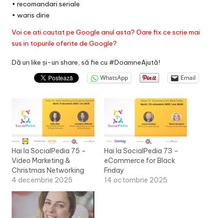
•
recomandari seriale
•
waris dirie
Voi ce ati cautat pe Google anul asta? Oare fix ce scrie mai
sus in topurile oferite de Google?
Dă un like și-un share, să fie cu #DoamneAjută!
WhatsApp
Email
Hai la SocialPedia 75 –
Hai la SocialPedia 73 –
Video Marketing &
eCommerce for Black
Christmas Networking
Friday
4 decembrie 2025
14 octombrie 2025