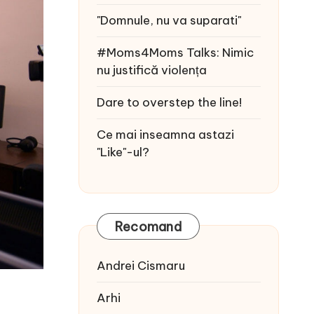
"Domnule, nu va suparati"
#Moms4Moms Talks: Nimic
nu justifică violența
Dare to overstep the line!
Ce mai inseamna astazi
"Like"-ul?
Recomand
Andrei Cismaru
Arhi