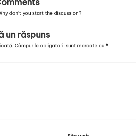
Comments
y don’t you start the discussion?
ă un răspuns
icată.
Câmpurile obligatorii sunt marcate cu
*