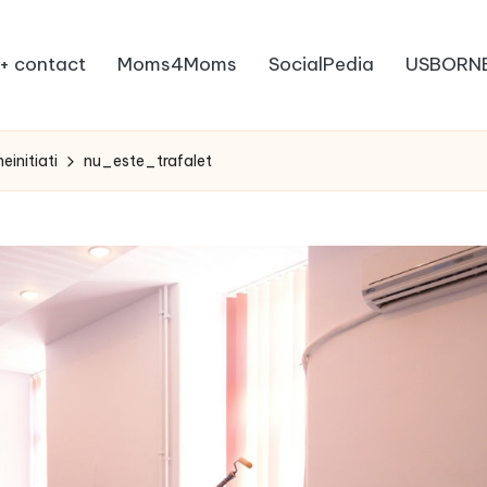
+ contact
Moms4Moms
SocialPedia
USBORN
einitiati
nu_este_trafalet