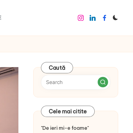
E
Instagram
Linkedin
Facebook
Caută
Cele mai citite
"De ieri mi-e foame"