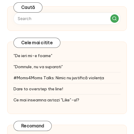
Caută
Cele mai citite
"De ieri mi-e foame"
"Domnule, nu va suparati"
#Moms4Moms Talks: Nimic nu justifică violența
Dare to overstep the line!
Ce mai inseamna astazi "Like"-ul?
Recomand