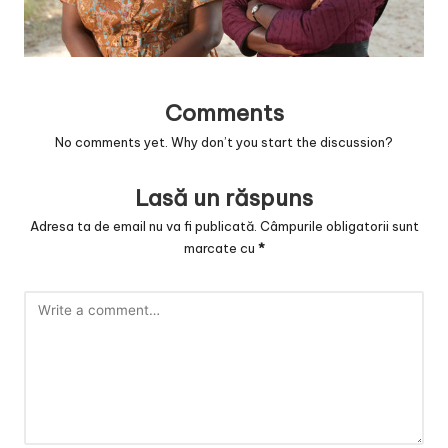
v
a
c
Comments
O
No comments yet. Why don’t you start the discussion?
nl
in
Lasă un răspuns
e
Adresa ta de email nu va fi publicată.
Câmpurile obligatorii sunt
marcate cu
*