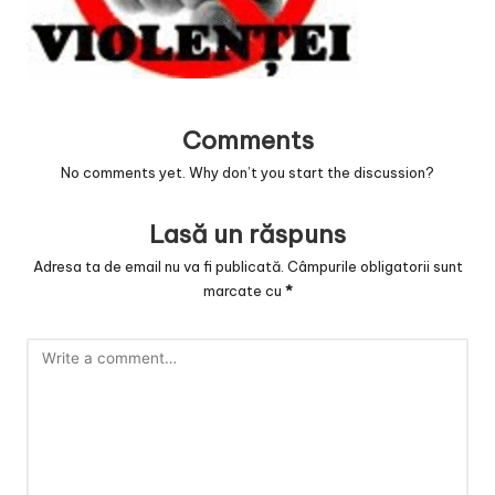
v
a
c
O
Comments
nl
No comments yet. Why don’t you start the discussion?
in
Lasă un răspuns
e
Adresa ta de email nu va fi publicată.
Câmpurile obligatorii sunt
marcate cu
*