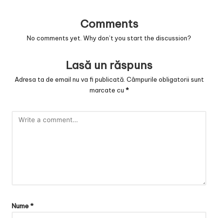
v
a
Comments
c
No comments yet. Why don’t you start the discussion?
O
Lasă un răspuns
nl
Adresa ta de email nu va fi publicată.
Câmpurile obligatorii sunt
in
marcate cu
*
e
Nume
*