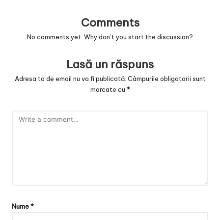
v
a
Comments
c
No comments yet. Why don’t you start the discussion?
O
Lasă un răspuns
nl
Adresa ta de email nu va fi publicată.
Câmpurile obligatorii sunt
in
marcate cu
*
e
Nume
*