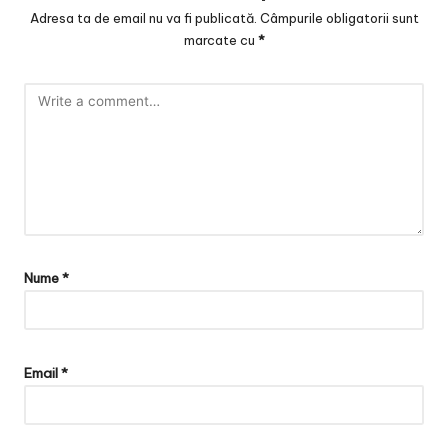
v
Adresa ta de email nu va fi publicată.
Câmpurile obligatorii sunt
a
marcate cu
*
c
O
nl
in
e
Nume
*
Email
*