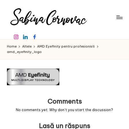
Skip
to
content
S
-
Instagram
Linkedin
Facebook
creator
a
de
Home
Altele
AMD Eyefinity pentru profesionisti
b
conținut
amd_eyefinity_logo
de
in
16
a
ani
-
C
o
r
Comments
n
No comments yet. Why don’t you start the discussion?
o
Lasă un răspuns