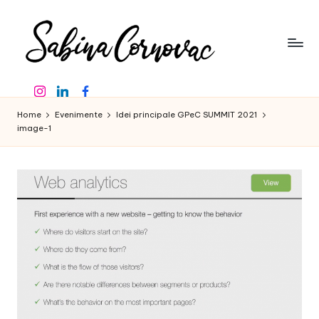
Skip
to
content
S
-
Instagram
Linkedin
Facebook
creator
a
de
Home
Evenimente
Idei principale GPeC SUMMIT 2021
b
conținut
image-1
de
in
16
a
ani
-
C
o
r
n
o