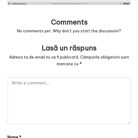
v
a
Comments
c
No comments yet. Why don’t you start the discussion?
O
nl
Lasă un răspuns
in
Adresa ta de email nu va fi publicată.
Câmpurile obligatorii sunt
marcate cu
*
e
Nume
*