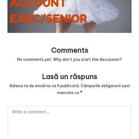
v
a
c
O
nl
Comments
in
No comments yet. Why don’t you start the discussion?
e
Lasă un răspuns
Adresa ta de email nu va fi publicată.
Câmpurile obligatorii sunt
marcate cu
*