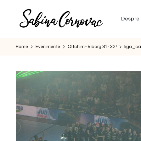
Skip
Despre 
to
S
content
-
creator
a
Home
Evenimente
Oltchim-Viborg 31-32!
liga_ca
de
b
conținut
de
i
16
n
ani
-
a
C
o