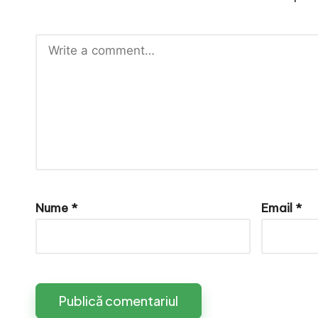
e
Nume
*
Email
*