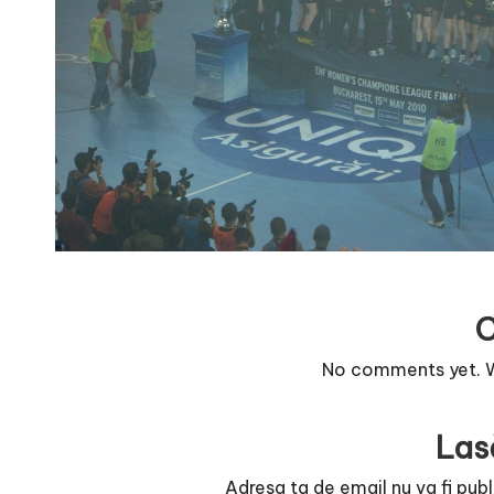
r
n
o
v
a
c
O
nl
No comments yet. Wh
i
Las
n
Adresa ta de email nu va fi publ