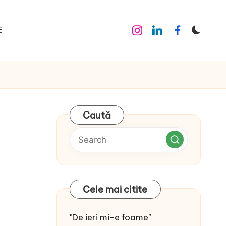
E
Instagram
Linkedin
Facebook
Caută
Cele mai citite
"De ieri mi-e foame"