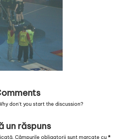
Comments
y don’t you start the discussion?
ă un răspuns
icată.
Câmpurile obligatorii sunt marcate cu
*