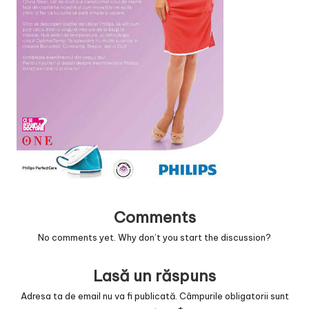
v
a
c
O
nl
in
e
Comments
No comments yet. Why don’t you start the discussion?
Lasă un răspuns
Adresa ta de email nu va fi publicată.
Câmpurile obligatorii sunt