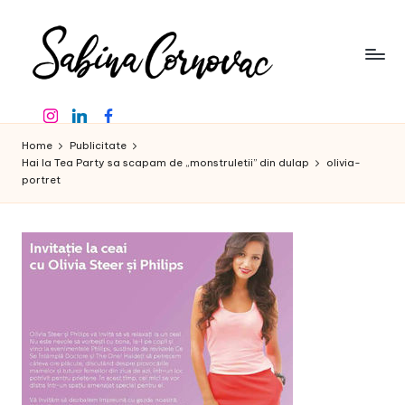
Skip
to
content
S
-
Instagram
Linkedin
Facebook
creator
a
de
Home
Publicitate
b
conținut
Hai la Tea Party sa scapam de „monstruletii” din dulap
olivia-
portret
de
in
16
a
ani
-
C
o
r
n
o