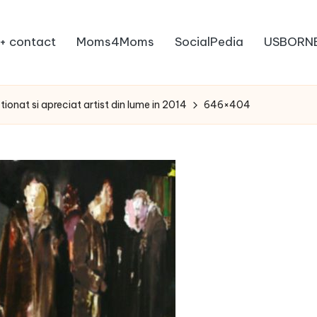
+ contact
Moms4Moms
SocialPedia
USBORN
ionat si apreciat artist din lume in 2014
646×404