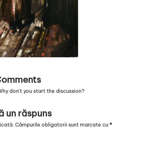
Comments
y don’t you start the discussion?
ă un răspuns
icată.
Câmpurile obligatorii sunt marcate cu
*