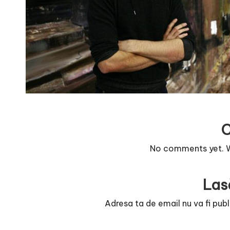
r
n
o
v
a
c
O
No comments yet. Wh
nl
Las
i
Adresa ta de email nu va fi publ
n