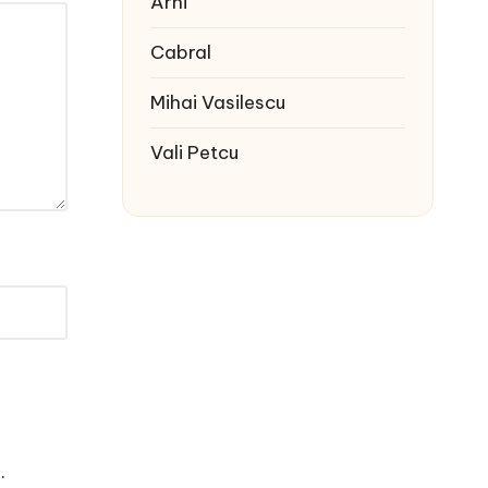
Arhi
Cabral
Mihai Vasilescu
Vali Petcu
e
.