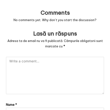
v
a
Comments
c
No comments yet. Why don’t you start the discussion?
O
Lasă un răspuns
nl
Adresa ta de email nu va fi publicată.
Câmpurile obligatorii sunt
in
marcate cu
*
e
Nume
*