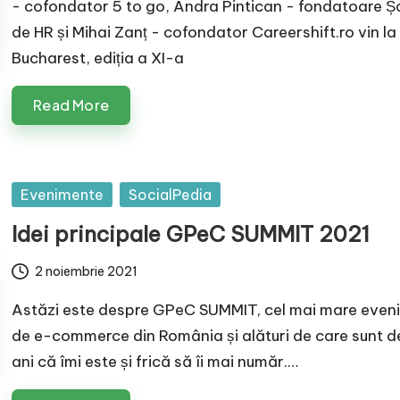
- cofondator 5 to go, Andra Pintican - fondatoare Ș
de HR și Mihai Zanț - cofondator Careershift.ro vin l
Bucharest, ediția a XI-a
Read More
Posted
Evenimente
SocialPedia
in
Idei principale GPeC SUMMIT 2021
2 noiembrie 2021
Astăzi este despre GPeC SUMMIT, cel mai mare even
de e-commerce din România și alături de care sunt d
ani că îmi este și frică să îi mai număr.…