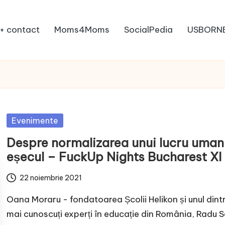
+ contact
Moms4Moms
SocialPedia
USBORN
Posted
Evenimente
in
Despre normalizarea unui lucru uman
eșecul – FuckUp Nights Bucharest XI
22 noiembrie 2021
Oana Moraru - fondatoarea Școlii Helikon și unul dintr
mai cunoscuți experți în educație din România, Radu 