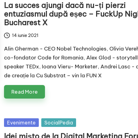
La succes ajungi dacă nu-ți pierzi
entuziasmul după eșec – FuckUp Nig
Bucharest X
14 iunie 2021
Alin Gherman - CEO Nobel Technologies, Olivia Vere
co-fondator Code for Romania, Alex Glod - storytelle
speaker TEDx, Ioana Vieru- Marketer, Andrei Lasc - 
de creație la Cu Substrat – vin la FUN X
Read More
Posted
Evenimente
SocialPedia
in
Idei mișto de la Digital Marketing Fo