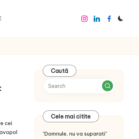
E
Instagram
Linkedin
Facebook
Caută
:
Cele mai citite
e cei
Savopol
"Domnule, nu va suparati"