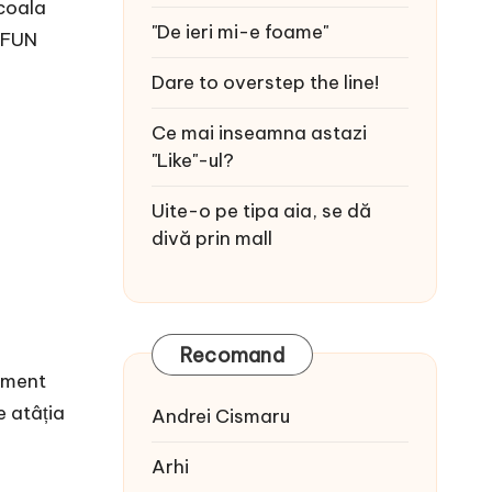
coala
"De ieri mi-e foame"
a FUN
Dare to overstep the line!
Ce mai inseamna astazi
"Like"-ul?
Uite-o pe tipa aia, se dă
divă prin mall
Recomand
iment
e atâția
Andrei Cismaru
Arhi