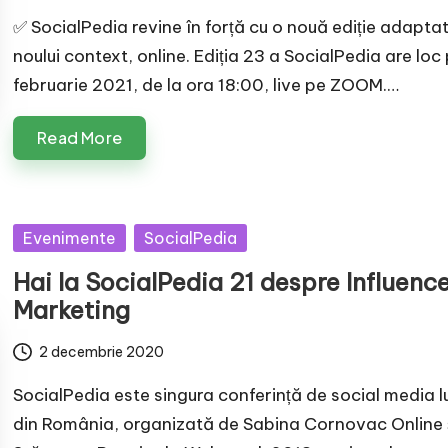
✅ SocialPedia revine în forță cu o nouă ediție adapta
noului context, online. Ediția 23 a SocialPedia are loc
februarie 2021, de la ora 18:00, live pe ZOOM.…
Read More
Posted
Evenimente
SocialPedia
in
Hai la SocialPedia 21 despre Influenc
Marketing
2 decembrie 2020
SocialPedia este singura conferință de social media 
din România, organizată de Sabina Cornovac Online și