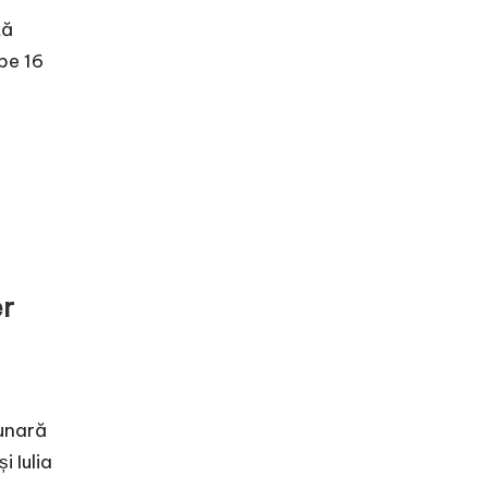
tă
 pe 16
er
lunară
 Iulia