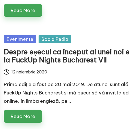
Read More
Posted
Evenimente
SocialPedia
in
Despre eșecul ca început al unei noi 
la FuckUp Nights Bucharest VII
12 noiembrie 2020
Prima ediție a fost pe 30 mai 2019. De atunci sunt ală
FuckUp Nights Bucharest și mă bucur să vă invit la ediț
online, în limba engleză, pe…
Read More