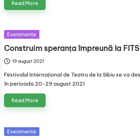
Read More
Posted
Evenimente
in
Construim speranța împreună la FITS
19 august 2021
Festivalul Internațional de Teatru de la Sibiu se va de
în perioada 20-29 august 2021
Read More
Posted
Evenimente
in