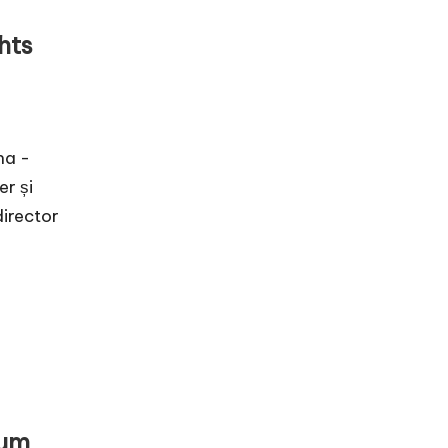
hts
ha -
r și
director
rum