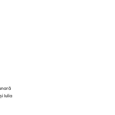
t
lunară
 Iulia