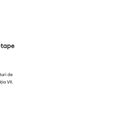
etape
turi de
ia VII,