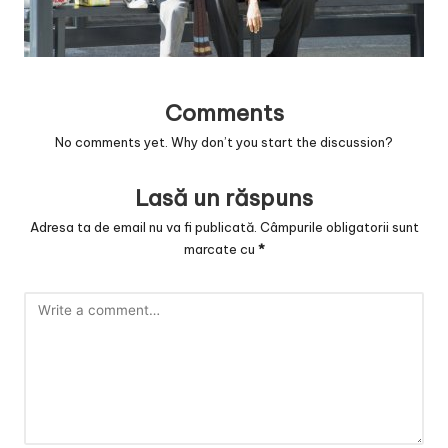
v
a
c
O
Comments
No comments yet. Why don’t you start the discussion?
nl
in
Lasă un răspuns
e
Adresa ta de email nu va fi publicată.
Câmpurile obligatorii sunt
marcate cu
*